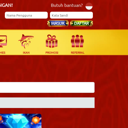
Butuh bantuan?
MASUK
DAFTAR
MES
IKAN
PROMOSI
REFERRAL