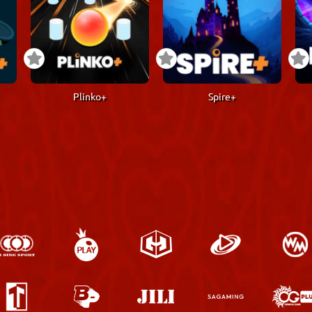
Plinko+
Spire+