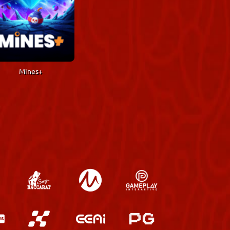
Mines+