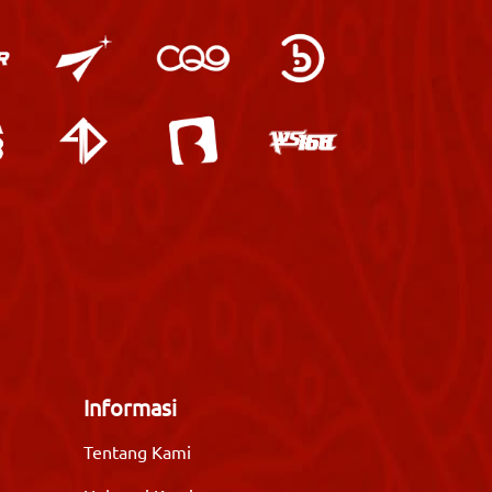
Informasi
Tentang Kami