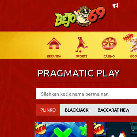
BERANDA
SPORTS
CASINO
GOO
PRAGMATIC PLAY
PLINKO
BLACKJACK
BACCARAT NEW